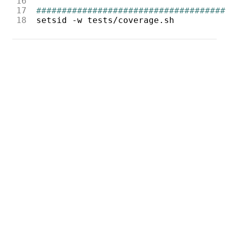
16
17
#####################################
18
setsid
-w