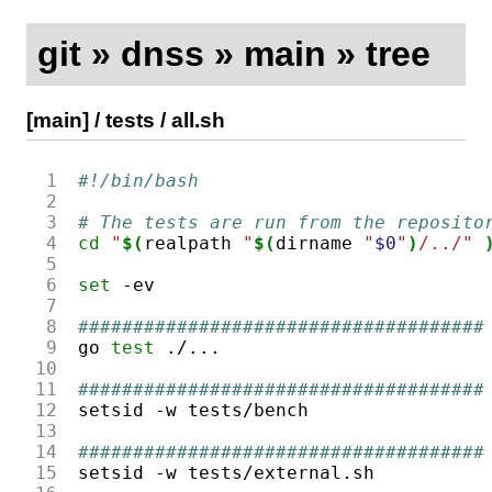
git
»
dnss
»
main
»
tree
[main]
/
tests
/
all.sh
 1
#!/bin/bash
 2
 3
# The tests are run from the reposito
 4
cd
"
$(
realpath
"
$(
dirname
"
$0
"
)
/../"
 5
 6
set
 7
 8
#####################################
 9
go
test
10
11
#####################################
12
setsid
-w
13
14
#####################################
15
setsid
-w