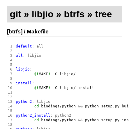
git
»
libjio
»
btrfs
»
tree
[btrfs]
/
Makefile
 1
default
:
all
 2
 3
all
:
libjio
 4
 5
 6
libjio
:
 7
$(
MAKE
)
 8
 9
install
:
10
$(
MAKE
)
11
12
13
python2
:
libjio
14
cd 
bindings/python 
&&
15
16
python2_install
:
python2
17
cd 
bindings/python 
&&
18