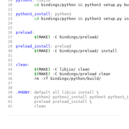
19
python3
:
libjio
20
cd 
bindings/python 
&&
21
22
python3_install
:
python3
23
cd 
bindings/python 
&&
24
25
26
preload
:
27
$(
MAKE
)
28
29
preload_install
:
preload
30
$(
MAKE
)
31
32
33
clean
:
34
$(
MAKE
)
35
$(
MAKE
)
36
37
38
39
.PHONY
:
default all libjio install 
40
	python2 python2_install python3 python3_
41
	preload preload_install 
42
	clean